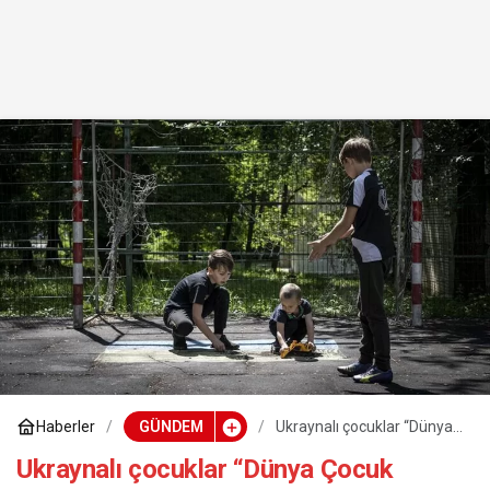
Haberler
GÜNDEM
Ukraynalı çocuklar “Dünya
Çocuk Günü”nü savaşın
gölgesinde yaşıyor
Ukraynalı çocuklar “Dünya Çocuk