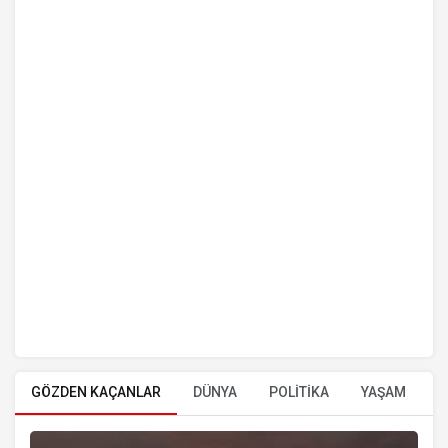
GÖZDEN KAÇANLAR
DÜNYA
POLİTİKA
YAŞAM
E