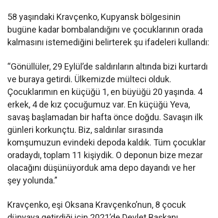
58 yaşındaki Kravçenko, Kupyansk bölgesinin
bugüne kadar bombalandığını ve çocuklarının orada
kalmasını istemediğini belirterek şu ifadeleri kullandı:
“Gönüllüler, 29 Eylül’de saldırıların altında bizi kurtardı
ve buraya getirdi. Ülkemizde mülteci olduk.
Çocuklarımın en küçüğü 1, en büyüğü 20 yaşında. 4
erkek, 4 de kız çocuğumuz var. En küçüğü Yeva,
savaş başlamadan bir hafta önce doğdu. Savaşın ilk
günleri korkunçtu. Biz, saldırılar sırasında
komşumuzun evindeki depoda kaldık. Tüm çocuklar
oradaydı, toplam 11 kişiydik. O deponun bize mezar
olacağını düşünüyorduk ama depo dayandı ve her
şey yolunda.”
Kravçenko, eşi Oksana Kravçenko’nun, 8 çocuk
dünyaya getirdiği için 2021’de Devlet Başkanı