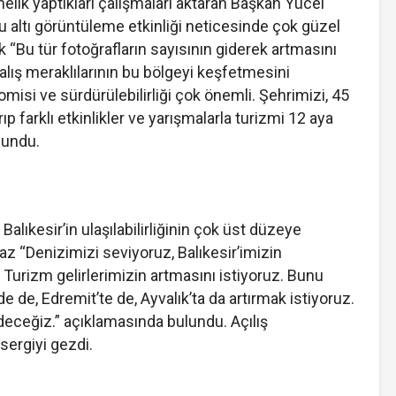
lik yaptıkları çalışmaları aktaran Başkan Yücel
u altı görüntüleme etkinliği neticesinde çok güzel
ek “Bu tür fotoğrafların sayısının giderek artmasını
dalış meraklılarının bu bölgeyi keşfetmesini
isi ve sürdürülebilirliği çok önemli. Şehrimizi, 45
ıp farklı etkinlikler ve yarışmalarla turizmi 12 aya
lundu.
lıkesir’in ulaşılabilirliğinin çok üst düzeye
az “Denizimizi seviyoruz, Balıkesir’imizin
Turizm gelirlerimizin artmasını istiyoruz. Bunu
e de, Edremit’te de, Ayvalık’ta da artırmak istiyoruz.
eceğiz.” açıklamasında bulundu. Açılış
sergiyi gezdi.