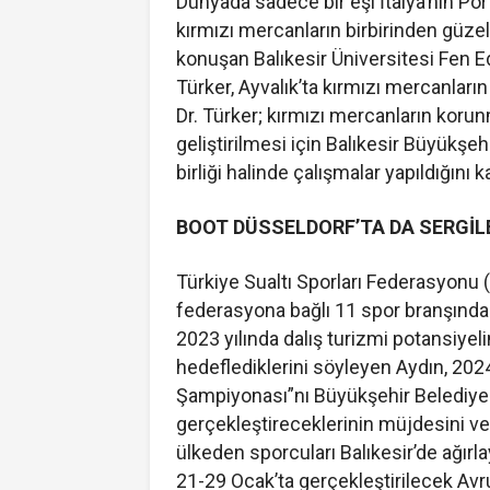
Dünyada sadece bir eşi İtalya’nın Po
kırmızı mercanların birbirinden güzel 
konuşan Balıkesir Üniversitesi Fen Ed
Türker, Ayvalık’ta kırmızı mercanların 
Dr. Türker; kırmızı mercanların korun
geliştirilmesi için Balıkesir Büyükşe
birliği halinde çalışmalar yapıldığını k
BOOT DÜSSELDORF’TA DA SERGİ
Türkiye Sualtı Sporları Federasyonu 
federasyona bağlı 11 spor branşından 
2023 yılında dalış turizmi potansiyel
hedeflediklerini söyleyen Aydın, 2024 
Şampiyonası”nı Büyükşehir Belediyesi
gerçekleştireceklerinin müjdesini v
ülkeden sporcuları Balıkesir’de ağırla
21-29 Ocak’ta gerçekleştirilecek Avru