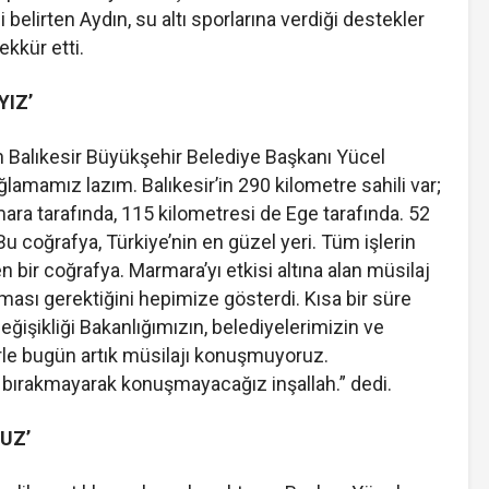
belirten Aydın, su altı sporlarına verdiği destekler
kkür etti.
YIZ’
en Balıkesir Büyükşehir Belediye Başkanı Yücel
ağlamamız lazım. Balıkesir’in 290 kilometre sahili var;
ra tarafında, 115 kilometresi de Ege tarafında. 52
Bu coğrafya, Türkiye’nin en güzel yeri. Tüm işlerin
n bir coğrafya. Marmara’yı etkisi altına alan müsilaj
nması gerektiğini hepimize gösterdi. Kısa bir süre
Değişikliği Bakanlığımızın, belediyelerimizin ve
erle bugün artık müsilajı konuşmuyoruz.
n bırakmayarak konuşmayacağız inşallah.” dedi.
UZ’