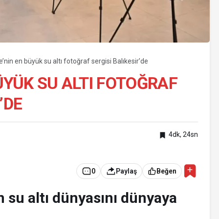
e’nin en büyük su altı fotoğraf sergisi Balıkesir’de
ÜYÜK SU ALTI FOTOĞRAF
’DE
4dk, 24sn
0
Paylaş
Beğen
n su altı dünyasını dünyaya