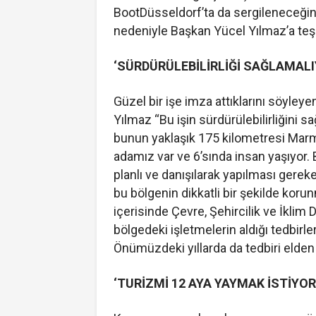
BootDüsseldorf’ta da sergileneceğini 
nedeniyle Başkan Yücel Yılmaz’a teşe
‘SÜRDÜRÜLEBİLİRLİĞİ SAĞLAMALI
Güzel bir işe imza attıklarını söyley
Yılmaz “Bu işin sürdürülebilirliğini s
bunun yaklaşık 175 kilometresi Marma
adamız var ve 6’sında insan yaşıyor. 
planlı ve danışılarak yapılması gereke
bu bölgenin dikkatli bir şekilde koru
içerisinde Çevre, Şehircilik ve İklim 
bölgedeki işletmelerin aldığı tedbirl
Önümüzdeki yıllarda da tedbiri elde
‘TURİZMİ 12 AYA YAYMAK İSTİYOR