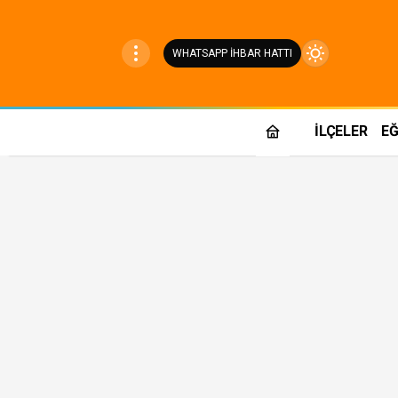
WHATSAPP İHBAR HATTI
Mod
değiştir
İLÇELER
EĞ
Gündüz Modu
Gündüz modunu seçin.
Gece Modu
Gece modunu seçin.
Sistem Modu
Sistem modunu seçin.