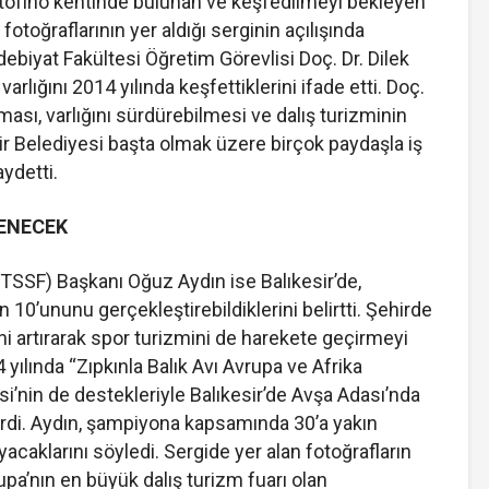
rtofino kentinde bulunan ve keşfedilmeyi bekleyen
fotoğraflarının yer aldığı serginin açılışında
ebiyat Fakültesi Öğretim Görevlisi Doç. Dr. Dilek
varlığını 2014 yılında keşfettiklerini ifade etti. Doç.
ması, varlığını sürdürebilmesi ve dalış turizminin
hir Belediyesi başta olmak üzere birçok paydaşla iş
aydetti.
LENECEK
(TSSF) Başkanı Oğuz Aydın ise Balıkesir’de,
10’ununu gerçekleştirebildiklerini belirtti. Şehirde
ini artırarak spor turizmini de harekete geçirmeyi
yılında “Zıpkınla Balık Avı Avrupa ve Afrika
’nin de destekleriyle Balıkesir’de Avşa Adası’nda
erdi. Aydın, şampiyona kapsamında 30’a yakın
yacaklarını söyledi. Sergide yer alan fotoğrafların
pa’nın en büyük dalış turizm fuarı olan