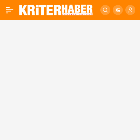
Temel Bir Halk Sağlığı
0
Meselesi…