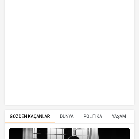
GÖZDEN KAÇANLAR
DÜNYA
POLİTİKA
YAŞAM
E