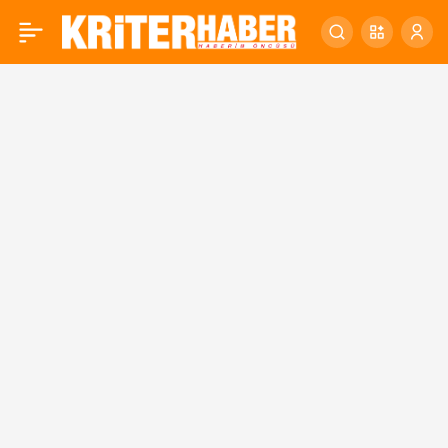
Tarihi Kentler Birliği,
0
Balıkesir’de Toplandı