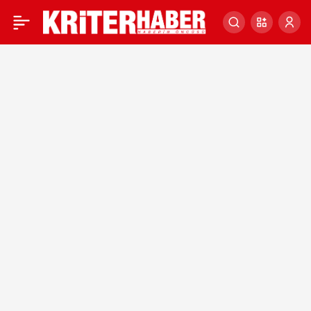
Sırp lider Vucic: Bütün
0
antlaşmalara saygı
duyduk