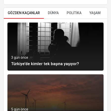
GÖZDEN KAÇANLAR
DÜNYA
POLİTİKA
YAŞAM
E
3 gün önce
Türkiye’de kimler tek başına yaşıyor?
5 gün önce