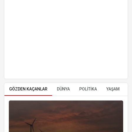
GÖZDEN KAÇANLAR
DÜNYA
POLİTİKA
YAŞAM
E