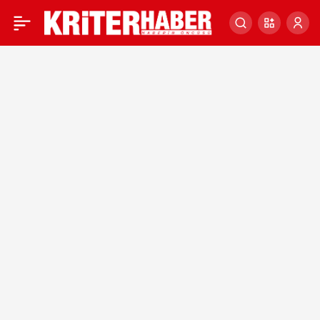
Üsküdar-Çekmeköy
0
metrosundaki arıza
nedeniyle yoğunluk oluştu