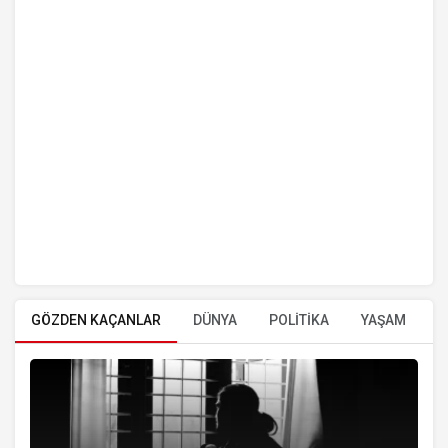
GÖZDEN KAÇANLAR
DÜNYA
POLİTİKA
YAŞAM
E