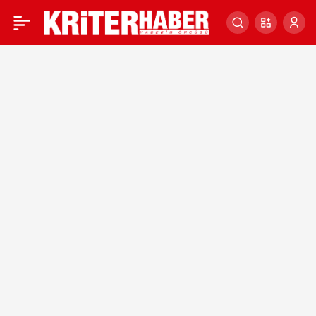
Saraçhane’deki kazı
0
çalışmasında Pan
heykelinin parçası
bulundu