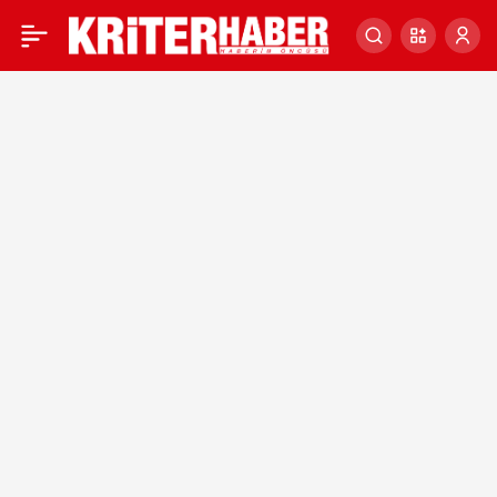
Araştırma: Tip 2 diyabet
0
ilaçları otoimmün
bozukluklarını tedavi
edebilir