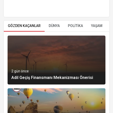
GÖZDEN KAÇANLAR
DÜNYA
POLİTİKA
YAŞAM
E
2 gün önce
Adil Geçiş Finansmanı Mekanizması Önerisi