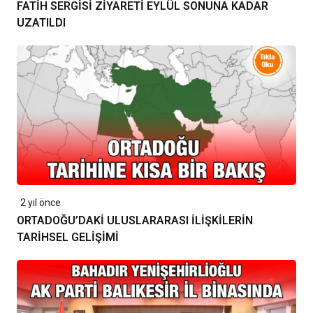
FATİH SERGİSİ ZİYARETİ EYLÜL SONUNA KADAR
UZATILDI
2 yıl önce
ORTADOĞU’DAKİ ULUSLARARASI İLİŞKİLERİN
TARİHSEL GELİŞİMİ