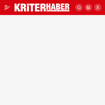
SAHTE İMPARATORUN
0
GERÇEKLİĞİ KANITLANDI!