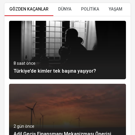
GÖZDEN KAÇANLAR
DÜNYA
POLİTİKA
YAŞAM
E
8 saat önce
Türkiye’de kimler tek başına yaşıyor?
2 gün önce
Adil Geçiş Finansmanı Mekanizması Önerisi