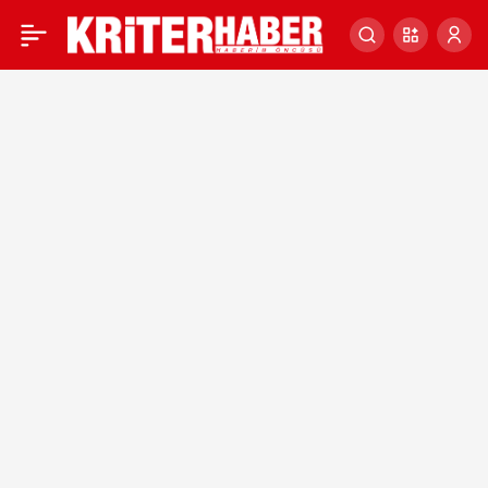
PARDON, VARSA BİR
0
FİNCAN DEMOKRASİ
ALABİLİR MİYİM?