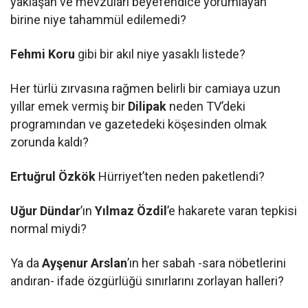
yaklaşan ve mevzuları beyefendice yorumlayan
birine niye tahammül edilemedi?
Fehmi Koru
gibi bir akıl niye yasaklı listede?
Her türlü zırvasına rağmen belirli bir camiaya uzun
yıllar emek vermiş bir
Dilipak
neden TV’deki
programından ve gazetedeki köşesinden olmak
zorunda kaldı?
Ertuğrul Özkök
Hürriyet’ten neden paketlendi?
Uğur Dündar
’ın
Yılmaz Özdil
’e hakarete varan tepkisi
normal miydi?
Ya da
Ayşenur Arslan
’ın her sabah -sara nöbetlerini
andıran- ifade özgürlüğü sınırlarını zorlayan halleri?