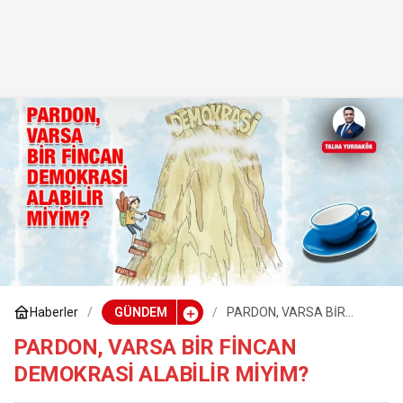
Haberler
GÜNDEM
PARDON, VARSA BİR
FİNCAN DEMOKRASİ
ALABİLİR MİYİM?
PARDON, VARSA BİR FİNCAN
DEMOKRASİ ALABİLİR MİYİM?