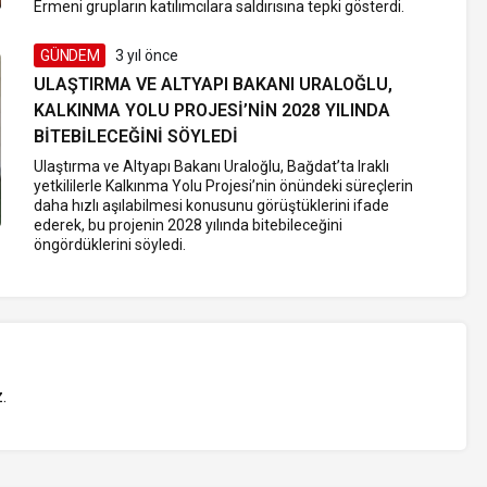
Ermeni grupların katılımcılara saldırısına tepki gösterdi.
GÜNDEM
3 yıl önce
ULAŞTIRMA VE ALTYAPI BAKANI URALOĞLU,
KALKINMA YOLU PROJESI’NIN 2028 YILINDA
BITEBILECEĞINI SÖYLEDI
Ulaştırma ve Altyapı Bakanı Uraloğlu, Bağdat’ta Iraklı
yetkililerle Kalkınma Yolu Projesi’nin önündeki süreçlerin
daha hızlı aşılabilmesi konusunu görüştüklerini ifade
ederek, bu projenin 2028 yılında bitebileceğini
öngördüklerini söyledi.
z
.