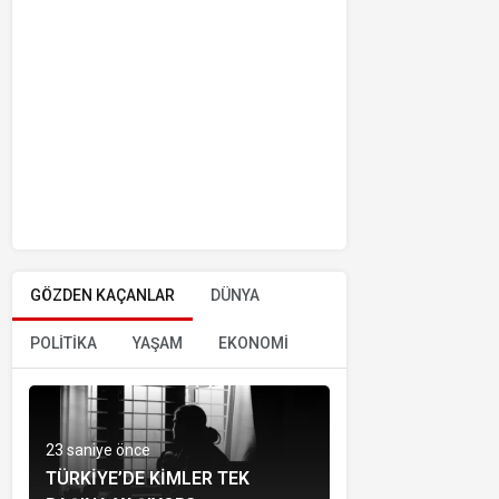
GÖZDEN KAÇANLAR
DÜNYA
POLİTİKA
YAŞAM
EKONOMİ
23 saniye önce
TÜRKIYE’DE KIMLER TEK