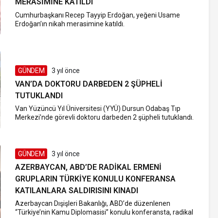
MERASIMINE KATILDI
Cumhurbaşkanı Recep Tayyip Erdoğan, yeğeni Usame
Erdoğan’ın nikah merasimine katıldı.
GÜNDEM
3 yıl önce
VAN’DA DOKTORU DARBEDEN 2 ŞÜPHELI
TUTUKLANDI
Van Yüzüncü Yıl Üniversitesi (YYÜ) Dursun Odabaş Tıp
Merkezi’nde görevli doktoru darbeden 2 şüpheli tutuklandı.
GÜNDEM
3 yıl önce
AZERBAYCAN, ABD’DE RADIKAL ERMENI
GRUPLARIN TÜRKIYE KONULU KONFERANSA
KATILANLARA SALDIRISINI KINADI
Azerbaycan Dışişleri Bakanlığı, ABD’de düzenlenen
“Türkiye’nin Kamu Diplomasisi” konulu konferansta, radikal