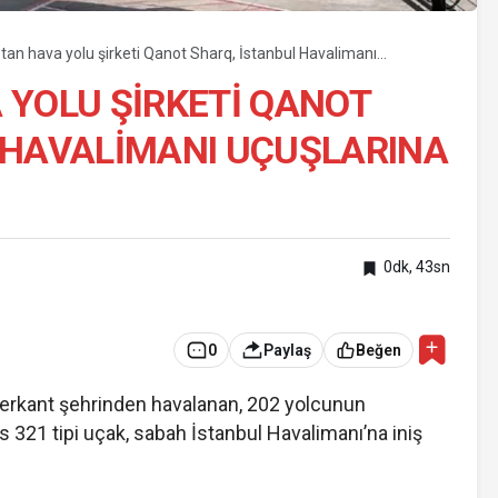
tan hava yolu şirketi Qanot Sharq, İstanbul Havalimanı
ına başladı
 YOLU ŞIRKETI QANOT
 HAVALIMANI UÇUŞLARINA
0dk, 43sn
0
Paylaş
Beğen
rkant şehrinden havalanan, 202 yolcunun
 321 tipi uçak, sabah İstanbul Havalimanı’na iniş