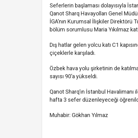
Seferlerin başlaması dolayısıyla İst
Qanot Sharq Havayolları Genel Müdür
İGA’nın Kurumsal İlişkiler Direktörü 
bölüm sorumlusu Maria Yıkılmaz katı
Dış hatlar gelen yolcu katı C1 kapısı
çiçeklerle karşıladı.
Özbek hava yolu şirketinin de katılm
sayısı 90’a yükseldi.
Qanot Sharq’ın İstanbul Havalimanı il
hafta 3 sefer düzenleyeceği öğrenild
Muhabir: Gökhan Yılmaz