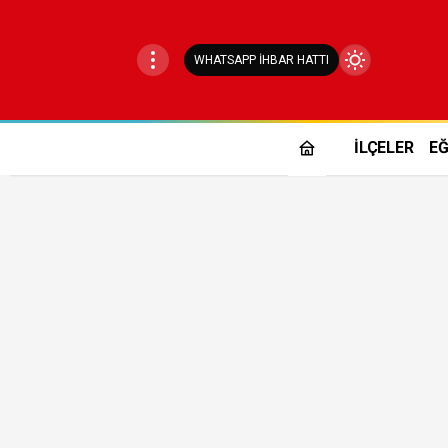
WHATSAPP İHBAR HATTI
Mod
değiştir
İLÇELER
EĞ
Gündüz Modu
Gündüz modunu seçin.
Gece Modu
Gece modunu seçin.
Sistem Modu
Sistem modunu seçin.