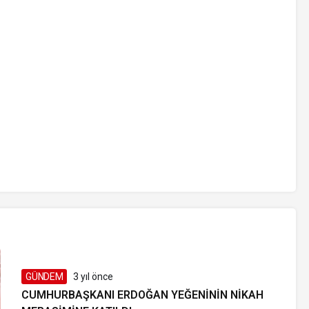
GÜNDEM
3 yıl önce
CUMHURBAŞKANI ERDOĞAN YEĞENININ NIKAH