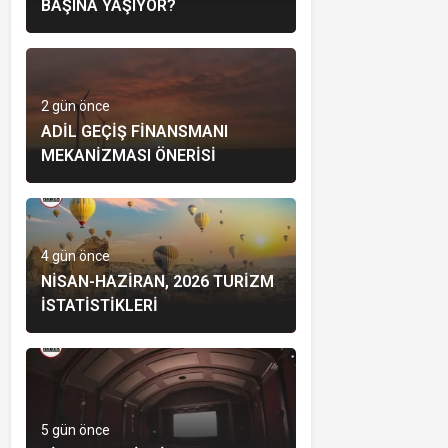
BAŞINA YAŞIYOR?
2 gün önce
ADIL GEÇIŞ FINANSMANI
MEKANIZMASI ÖNERISI
4 gün önce
NISAN-HAZIRAN, 2026 TURIZM
İSTATISTIKLERI
5 gün önce