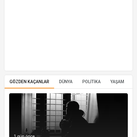
GÖZDEN KAÇANLAR
DÜNYA
POLİTİKA
YAŞAM
E
1 gün önce