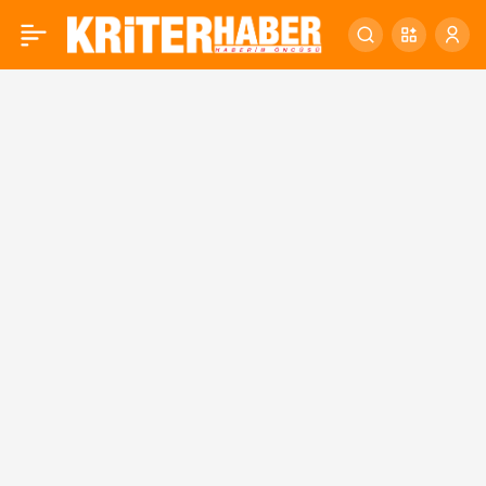
ORTAYLI: “BALIKESİR
0
OKUYAN BİR ŞEHİRDİR”