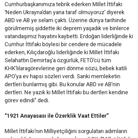
Cumhurbaşkanımıza tebrik ederken Millet İttifakı
’Neden Ukrayna’dan yana taraf olmuyoruz’ diyerek
ABD ve AB ye selam çaktı. Üzerine dünya tarihinde
görülmemiş şiddette iki deprem yaşadık ve binlerce
vatandaşımız hayatını kaybetti. Erdoğan liderliğinde ki
Cumhur İttifakı böylesi bir cendere de mücadele
ederken, Kılıçdaroğlu liderliğinde ki Millet İttifakı
Selahattin Demirtaş’a özgürlük, FETÖ’cü tüm
KHK’lılaragörevlerine geri dönme sözü, bebek katili
APO’ya ev hapsi sözleri verdi. Sanki memleketin
dertleri bunlarmış gibi. Bu konular ABD ve AB’nin
dertleri. Ne yazık ki Millet İttifakı bu dertleri kendine
görev edindi” dedi.
“1921 Anayasası ile Özerklik Vaat Ettiler”
Millet İttifakı’nın Milliyetçiliğini sorgulatan adımların