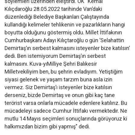
söylemleri üzerinden eleştirdi. OK “Kemal
Kılıçdaroğlu 28.05.2022 tarihinde Van’daki
düzenlediği Belediye Başkanları Çalıştayında
kullandığı kelimeler tehlikenin ve pazarlıkların hangi
boyutta olduğunu göstermiş oldu. Millet İttifakının
Cumhurbaşkanı Adayı Kılıçtaroğlu o gün ’Selahattin
Demirtaş’ın serbest kalmasını isteyenler bize katılsın’
dedi. Ben istemiyorum Demirtaş’ın serbest
kalmasını. Kuva-yıMilliye Şehri Balıkesir
Milletvekiliyim ben, bu şehrin evladıyım. Yetiştiğim
siyasi gelenek ve yaşam tarzım buna asla izin
vermez. Siz Demirtaş’ı isteyenler bize katılsın
derseniz, bizde Demirtaş ve onun gibi kaç tane
terörist varsa onlarla mücadele edenlere katılırız. Bu
mücadeleyi sadece Cumhur İttifakı vermektedir. Ne
mutlu 14 Mayıs seçimleri sonuçlarında görüyoruz ki
halkımızdan bizim gibi yapmış” dedi.