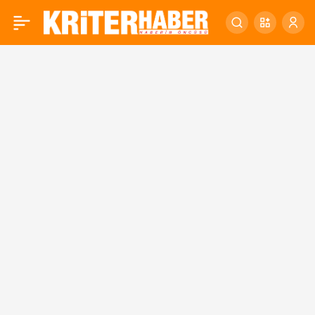
OK SERT ÇIKTI:
0
MEVSİMLİK
MİLLİYETÇİLER