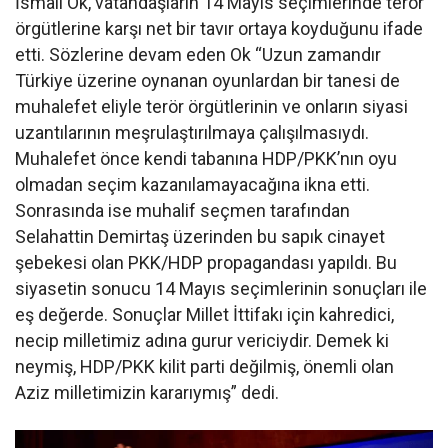
İsmail Ok, vatandaşların 14 Mayıs seçimlerinde terör
örgütlerine karşı net bir tavır ortaya koyduğunu ifade
etti. Sözlerine devam eden Ok “Uzun zamandır
Türkiye üzerine oynanan oyunlardan bir tanesi de
muhalefet eliyle terör örgütlerinin ve onların siyasi
uzantılarının meşrulaştırılmaya çalışılmasıydı.
Muhalefet önce kendi tabanına HDP/PKK’nın oyu
olmadan seçim kazanılamayacağına ikna etti.
Sonrasında ise muhalif seçmen tarafından
Selahattin Demirtaş üzerinden bu sapık cinayet
şebekesi olan PKK/HDP propagandası yapıldı. Bu
siyasetin sonucu 14 Mayıs seçimlerinin sonuçları ile
eş değerde. Sonuçlar Millet İttifakı için kahredici,
necip milletimiz adına gurur vericiydir. Demek ki
neymiş, HDP/PKK kilit parti değilmiş, önemli olan
Aziz milletimizin kararıymış” dedi.