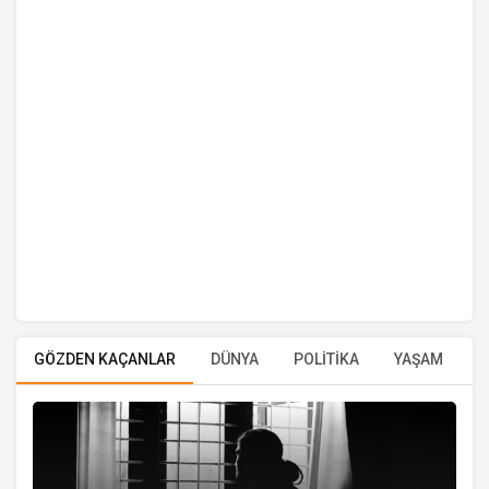
GÖZDEN KAÇANLAR
DÜNYA
POLİTİKA
YAŞAM
E