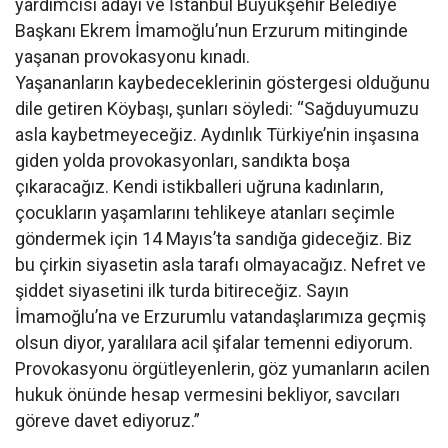
yardımcısı adayı ve İstanbul Büyükşehir Belediye
Başkanı Ekrem İmamoğlu’nun Erzurum mitinginde
yaşanan provokasyonu kınadı.
Yaşananların kaybedeceklerinin göstergesi olduğunu
dile getiren Köybaşı, şunları söyledi: “Sağduyumuzu
asla kaybetmeyeceğiz. Aydınlık Türkiye’nin inşasına
giden yolda provokasyonları, sandıkta boşa
çıkaracağız. Kendi istikballeri uğruna kadınların,
çocukların yaşamlarını tehlikeye atanları seçimle
göndermek için 14 Mayıs’ta sandığa gideceğiz. Biz
bu çirkin siyasetin asla tarafı olmayacağız. Nefret ve
şiddet siyasetini ilk turda bitireceğiz. Sayın
İmamoğlu’na ve Erzurumlu vatandaşlarımıza geçmiş
olsun diyor, yaralılara acil şifalar temenni ediyorum.
Provokasyonu örgütleyenlerin, göz yumanların acilen
hukuk önünde hesap vermesini bekliyor, savcıları
göreve davet ediyoruz.”