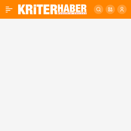
NEFRET VE ŞİDDET
0
SİYASETİNİ BİTİRECEĞİZ