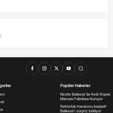
z
.
goriler
Popüler Haberler
dem
Nestle Balıkesir’de Kedi-Köpek
Maması Fabrikası Kuruyor
sir
Rektörlük maratonu başladı!
ka
Balıkesir’i sürpriz bekliyor