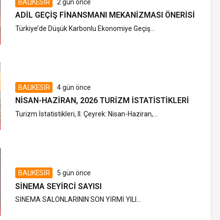
BALIKESİR
2 gün önce
ADIL GEÇIŞ FINANSMANI MEKANIZMASI ÖNERISI
Türkiye’de Düşük Karbonlu Ekonomiye Geçiş...
BALIKESİR
4 gün önce
NISAN-HAZIRAN, 2026 TURIZM İSTATISTIKLERI
Turizm İstatistikleri, II. Çeyrek: Nisan-Haziran,...
BALIKESİR
5 gün önce
SINEMA SEYIRCI SAYISI
SİNEMA SALONLARININ SON YİRMİ YILI...