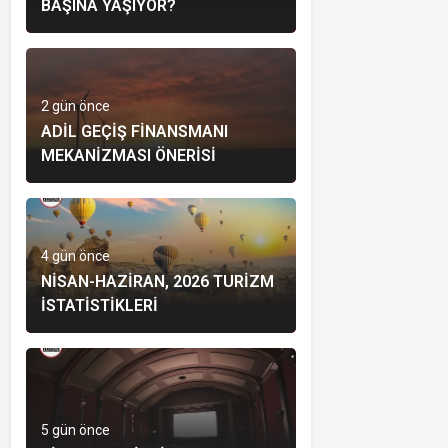
BAŞINA YAŞIYOR?
2 gün önce
ADIL GEÇIŞ FINANSMANI
MEKANIZMASI ÖNERISI
4 gün önce
NISAN-HAZIRAN, 2026 TURIZM
İSTATISTIKLERI
5 gün önce