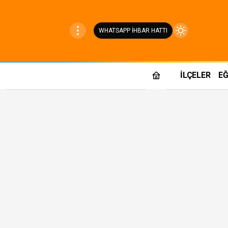
WHATSAPP İHBAR HATTI
Mod
değiştir
İLÇELER
EĞ
Gündüz Modu
Gündüz modunu seçin.
Gece Modu
Gece modunu seçin.
Sistem Modu
Sistem modunu seçin.