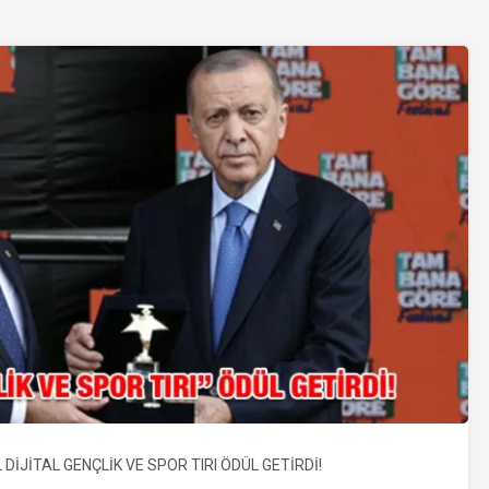
 DİJİTAL GENÇLİK VE SPOR TIRI ÖDÜL GETİRDİ!