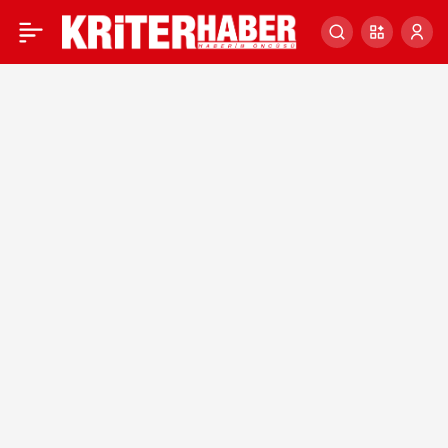
METEOROLOİ UYARDI!
0
MARMARA VE BATI
KARADENİZ’E KUVVETLİ
YAĞIŞ GELİYOR!