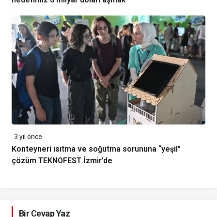
3 yıl önce
Konteyneri ısıtma ve soğutma sorununa “yeşil”
çözüm TEKNOFEST İzmir’de
Bir Cevap Yaz