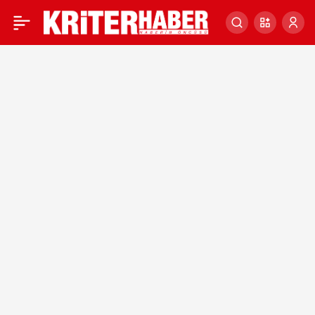
MERAKLA BEKLENİYOR!
0
28 EKİM’DE
AÇIKLANACAK