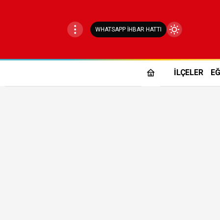
WHATSAPP İHBAR HATTI
Mod
değiştir
İLÇELER
EĞ
Gündüz Modu
Gündüz modunu seçin.
Gece Modu
Gece modunu seçin.
Sistem Modu
Sistem modunu seçin.