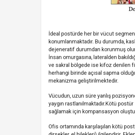
İdeal postürde her bir vücut segment
konumlanmaktadır. Bu durumda, kaslar 
dejeneratif durumdan korunmuş olur
İnsan omurgasına, lateralden bakıldı
ve sakral bölgede ise kifoz denilen fi
herhangi birinde açısal sapma olduğ
mekanizma geliştirilmektedir.
Vücudun, uzun süre yanlış pozisyond
yaygın rastlanılmaktadır.Kötü postü
sağlamak için kompansasyon oluşturar
Ofis ortamında karşılaşılan kötü postü
dirsekler, el bilekleri) ilgilendirir. E