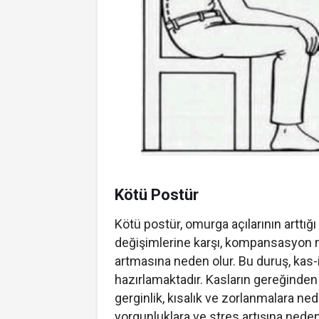
Kötü Postür
Kötü postür, omurga açılarının arttığ
değişimlerine karşı, kompansasyon m
artmasına neden olur. Bu duruş, kas-
hazırlamaktadır. Kasların gereğinden
gerginlik, kısalık ve zorlanmalara ne
yorgunluklara ve stres artışına neden 