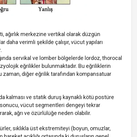
i, ağırlık merkezine vertikal olarak düzgün
daha verimli şekilde çalışır, vücut yapıları
.
ğında servikal ve lomber bölgelerde lordoz, thorocal
zyolojik eğrilikler bulunmaktadır. Bu eğriliklerin
u zaman, diğer eğrilik tarafından kompansatuar
a kalması ve statik duruş kaynaklı kötü postüre
r sonucu, vücut segmentleri dengeyi tekrar
ak, ağrı ve özürlülüğe neden olabilir.
rler, sıklıkla üst ekstremiteyi (boyun, omuzlar,
klem hareket açıklığı ortasında ki duruşların genel