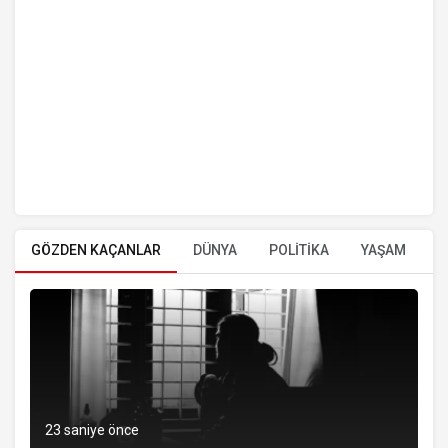
GÖZDEN KAÇANLAR
DÜNYA
POLİTİKA
YAŞAM
E
23 saniye önce