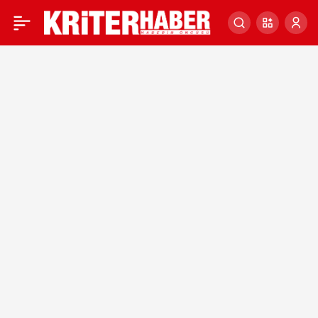
KOCAELİ OTOMOTİV
0
SANAYİSİ GÖZ
DOLDURDU!