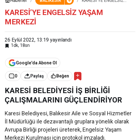
Haberler
BALIKESİR
KARESİ’YE ENGELSİZ
YAŞAM MERKEZİ
KARESİ’YE ENGELSİZ YAŞAM
MERKEZİ
26 Eylül 2022, 13:19
yayınlandı
1dk, 18sn
Google'da Abone Ol
0
Paylaş
Beğen
KARESİ BELEDİYESİ İŞ BİRLİĞİ
ÇALIŞMALARINI GÜÇLENDİRİYOR
Karesi Belediyesi, Balıkesir Aile ve Sosyal Hizmetler
İl Müdürlüğü ile dezavantajlı gruplara yönelik olarak
Avrupa Birliği projeleri üreterek, Engelsiz Yaşam
Merkezi Kurulması için protokol imzaladı.