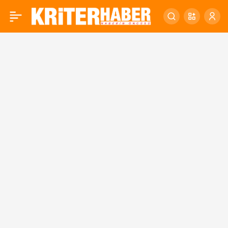
KARESİ’YE ENGELSİZ
0
YAŞAM MERKEZİ