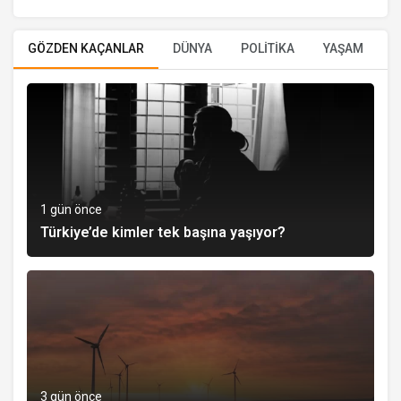
GÖZDEN KAÇANLAR
DÜNYA
POLİTİKA
YAŞAM
E
1 gün önce
Türkiye’de kimler tek başına yaşıyor?
3 gün önce