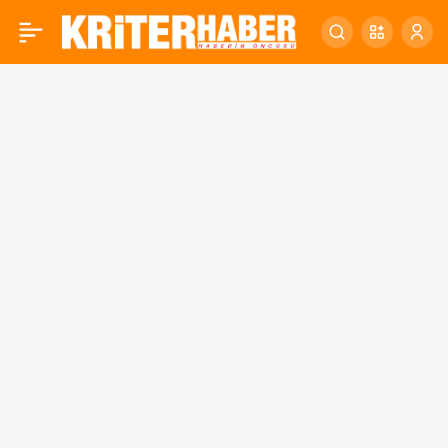
Karesi, Türkiye Yüzyılı’na
0
‘EVET’ dedi