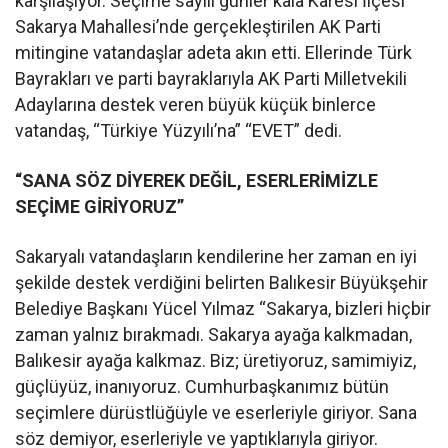
karşılaşıyor. Seçime sayılı günler kala Karesi İlçesi
Sakarya Mahallesi’nde gerçekleştirilen AK Parti
mitingine vatandaşlar adeta akın etti. Ellerinde Türk
Bayrakları ve parti bayraklarıyla AK Parti Milletvekili
Adaylarına destek veren büyük küçük binlerce
vatandaş, “Türkiye Yüzyılı’na” “EVET” dedi.
“SANA SÖZ DİYEREK DEĞİL,
ESERLERİMİZLE
SEÇİME GİRİYORUZ”
Sakaryalı vatandaşların kendilerine her zaman en iyi
şekilde destek verdiğini belirten Balıkesir Büyükşehir
Belediye Başkanı Yücel Yılmaz “Sakarya, bizleri hiçbir
zaman yalnız bırakmadı. Sakarya ayağa kalkmadan,
Balıkesir ayağa kalkmaz. Biz; üretiyoruz, samimiyiz,
güçlüyüz, inanıyoruz. Cumhurbaşkanımız bütün
seçimlere dürüstlüğüyle ve eserleriyle giriyor. Sana
söz demiyor, eserleriyle ve yaptıklarıyla giriyor.