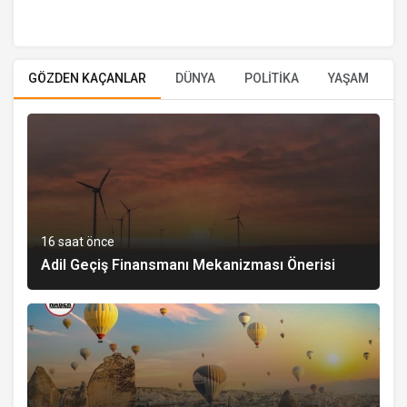
GÖZDEN KAÇANLAR
DÜNYA
POLİTİKA
YAŞAM
E
16 saat önce
Adil Geçiş Finansmanı Mekanizması Önerisi