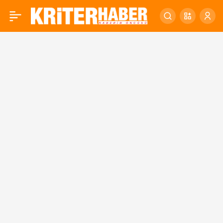
KARESİ DURMUYOR!
0