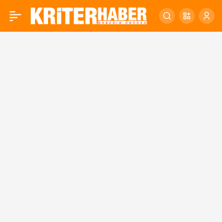
KARESİ BELEDİYESİ
0
YATIRIMLARLA İLÇEYE
DEĞER KATIYOR