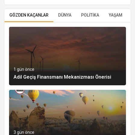
GÖZDEN KAÇANLAR
DÜNYA
POLİTİKA
YAŞAM
E
1 gün önce
Adil Geçiş Finansmanı Mekanizması Önerisi
3 gün önce