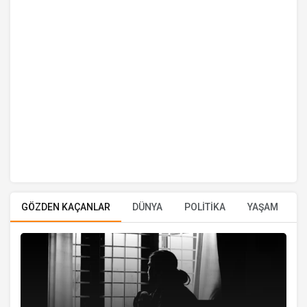
GÖZDEN KAÇANLAR
DÜNYA
POLİTİKA
YAŞAM
E