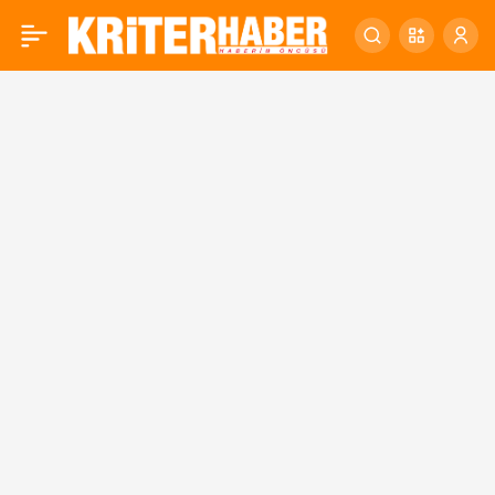
İvrindi Başkan Cengiz’le
0
kalkınıyor!