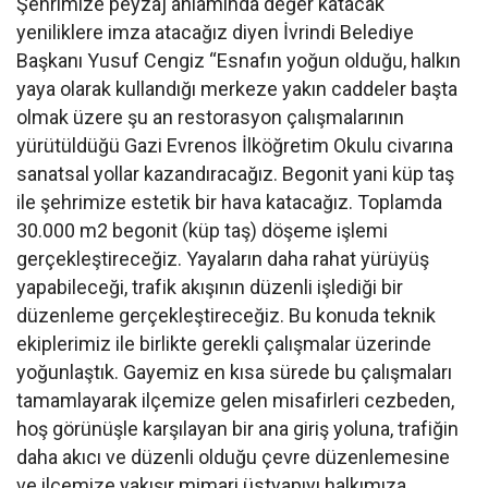
Şehrimize peyzaj anlamında değer katacak
yeniliklere imza atacağız diyen İvrindi Belediye
Başkanı Yusuf Cengiz “Esnafın yoğun olduğu, halkın
yaya olarak kullandığı merkeze yakın caddeler başta
olmak üzere şu an restorasyon çalışmalarının
yürütüldüğü Gazi Evrenos İlköğretim Okulu civarına
sanatsal yollar kazandıracağız. Begonit yani küp taş
ile şehrimize estetik bir hava katacağız. Toplamda
30.000 m2 begonit (küp taş) döşeme işlemi
gerçekleştireceğiz. Yayaların daha rahat yürüyüş
yapabileceği, trafik akışının düzenli işlediği bir
düzenleme gerçekleştireceğiz. Bu konuda teknik
ekiplerimiz ile birlikte gerekli çalışmalar üzerinde
yoğunlaştık. Gayemiz en kısa sürede bu çalışmaları
tamamlayarak ilçemize gelen misafirleri cezbeden,
hoş görünüşle karşılayan bir ana giriş yoluna, trafiğin
daha akıcı ve düzenli olduğu çevre düzenlemesine
ve ilçemize yakışır mimari üstyapıyı halkımıza