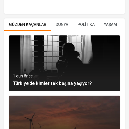
GÖZDEN KAÇANLAR
DÜNYA
POLİTİKA
YAŞAM
E
1 gün önce
Türkiye’de kimler tek başına yaşıyor?