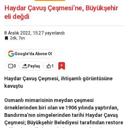
Çeşmesi’ne, Büyükşehir
eli değdi
Haydar Çavuş Çeşmesi’ne, Büyükşehir
eli değdi
8 Aralık 2022, 15:27
yayınlandı
2dk, 7sn
Google'da Abone Ol
0
Paylaş
1
Haydar Çavuş Çeşmesi, ihtişamlı görüntüsüne
kavuştu
Osmanlı mimarisinin meydan çeşmesi
örneklerinden biri olan ve 1906 yılında yaptırılan,
Bandırma’nın simgelerinden tarihi Haydar Çavuş
Çeşmesi; Büyükşehir Belediyesi tarafından restore