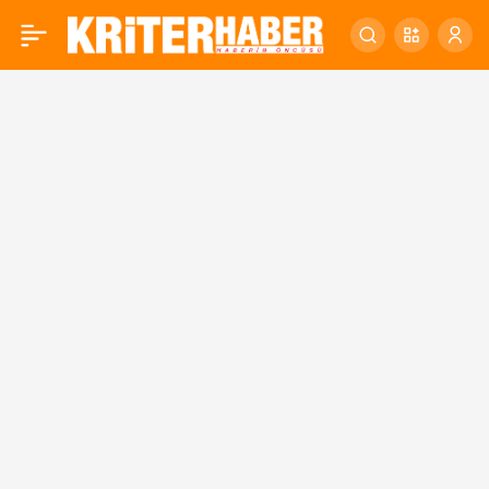
Haydar Çavuş
0
Çeşmesi’ne, Büyükşehir
eli değdi