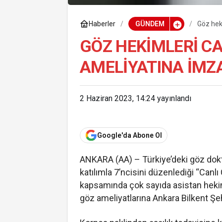
Haberler
GÜNDEM
Göz hek
GÖZ HEKIMLERI CA
AMELIYATINA IMZ
2 Haziran 2023, 14:24
yayınlandı
Google'da Abone Ol
ANKARA (AA) – Türkiye’deki göz dokto
katılımla 7’ncisini düzenlediği “C
kapsamında çok sayıda asistan hekim
göz ameliyatlarına Ankara Bilkent Şeh