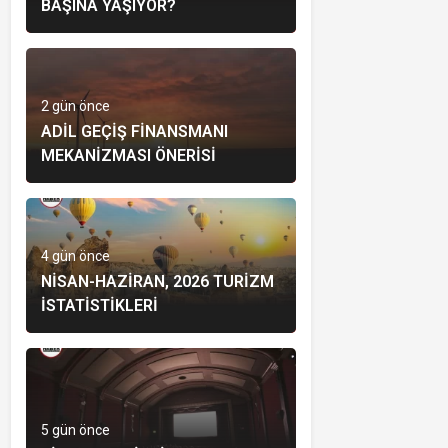
BAŞINA YAŞIYOR?
2 gün önce
ADIL GEÇIŞ FINANSMANI
MEKANIZMASI ÖNERISI
4 gün önce
NISAN-HAZIRAN, 2026 TURIZM
İSTATISTIKLERI
5 gün önce