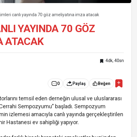
imleri canlı yayında 70 göz ameliyatına imza atacak
NLI YAYINDA 70 GÖZ
A ATACAK
4dk, 40sn
0
Paylaş
Beğen
rlarını temsil eden derneğin ulusal ve uluslararası
anlı Cerrahi Sempozyumu” başladı. Sempozyum
in izlemesi amacıyla canlı yayında gerçekleştirilen
ir Hastanesi ev sahipliği yapıyor.