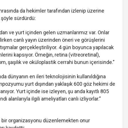
onrasında da hekimler tarafından izlenip üzerine
i şöyle sürdürdü:
n ve yurt içinden gelen uzmanlarımız var. Onlar
lirken canlı yayın üzerinden öneri ve görüşlerini
tışmalar gerçekleştiriliyor. 4 gün boyunca yapılacak
erini kapsıyor. Örneğin, retina (vitreoretinal),
om, şaşılık ve oküloplastik cerrahi bunun içerisinde.”
nda dünyanın en ileri teknolojisinin kullanıldığına
sempozyumu yurt dışından yaklaşık 600 göz hekimi de
anıyor. Yurt içinde ise izleyen, şu anda kayıtlı 805
 alanlarıyla ilgili ameliyatları canlı izliyorlar.”
le bir organizasyonu düzenlemekten onur
rı kaydetti: