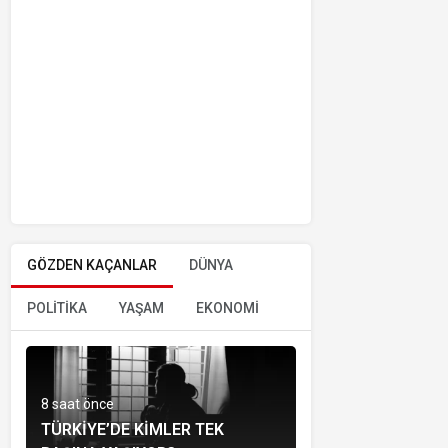
GÖZDEN KAÇANLAR
DÜNYA
POLİTİKA
YAŞAM
EKONOMİ
8 saat önce
TÜRKIYE’DE KIMLER TEK