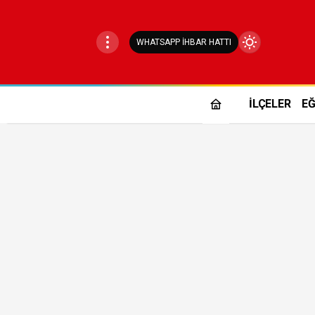
WHATSAPP İHBAR HATTI
Mod
değiştir
İLÇELER
EĞ
Gündüz Modu
Gündüz modunu seçin.
Gece Modu
Gece modunu seçin.
Sistem Modu
Sistem modunu seçin.