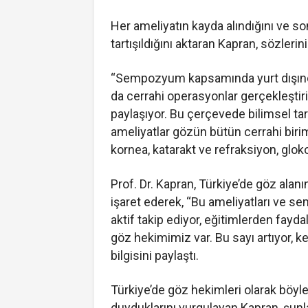
Her ameliyatın kayda alındığını ve s
tartışıldığını aktaran Kapran, sözlerin
“Sempozyum kapsamında yurt dışında
da cerrahi operasyonlar gerçekleştiri
paylaşıyor. Bu çerçevede bilimsel tar
ameliyatlar gözün bütün cerrahi biriml
kornea, katarakt ve refraksiyon, glok
Prof. Dr. Kapran, Türkiye’de göz alanı
işaret ederek, “Bu ameliyatları ve 
aktif takip ediyor, eğitimlerden faydal
göz hekimimiz var. Bu sayı artıyor, kendi
bilgisini paylaştı.
Türkiye’de göz hekimleri olarak böy
duyduklarını vurgulayan Kapran, şunla