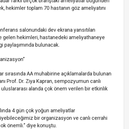
kadar farklı birçok branştaki ameliyatlar bugünden
, hekimler toplam 70 hastanın göz ameliyatını
nferans salonundaki dev ekrana yansıtılan
de gelen hekimleri, hastanedeki ameliyathaneye
lgi paylaşımında bulunacak.
ganizasyon”
lar sırasında AA muhabirine açıklamalarda bulunan
anı Prof. Dr. Ziya Kapran, sempozyumun canlı
 uluslararası alanda çok önem verilen bir etkinlik
dalında 4 gün çok yoğun ameliyatlar
diyebileceğimiz bir organizasyon ve canlı cerrahi
çok önemli.” diye konuştu.