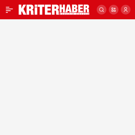
Kapadokya’nın balonları
0
Sırbistan semalarındaki
yerini alıyor