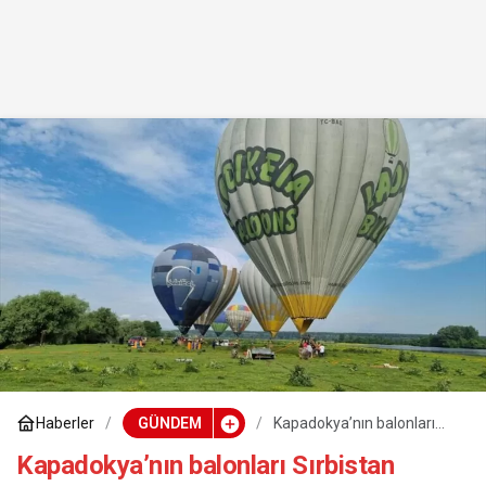
Haberler
GÜNDEM
Kapadokya’nın balonları
Sırbistan semalarındaki
yerini alıyor
Kapadokya’nın balonları Sırbistan