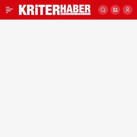
Fransız sözcüye göre
0
Cumhurbaşkanı Erdoğan’ı
tebrik eden Macron
ilişkileri ilerletmeyi istiyor