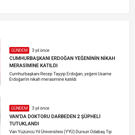
GÜNDEM
3 yıl önce
CUMHURBAŞKANI ERDOĞAN YEĞENININ NIKAH
MERASIMINE KATILDI
Cumhurbaşkanı Recep Tayyip Erdoğan, yeğeni Usame
Erdoğan’ın nikah merasimine katıldı.
GÜNDEM
3 yıl önce
VAN’DA DOKTORU DARBEDEN 2 ŞÜPHELI
TUTUKLANDI
Van Yüzüncü Yıl Üniversitesi (YYÜ) Dursun Odabaş Tıp