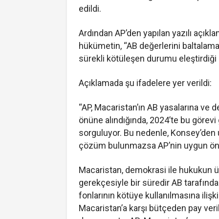
edildi.
Ardından AP’den yapılan yazılı açıkla
hükümetin, “AB değerlerini baltalamak
sürekli kötüleşen durumu eleştirdiği be
Açıklamada şu ifadelere yer verildi:
“AP, Macaristan’ın AB yasalarına ve d
önüne alındığında, 2024’te bu görevi g
sorguluyor. Bu nedenle, Konsey’den u
çözüm bulunmazsa AP’nin uygun önleml
Macaristan, demokrasi ile hukukun ü
gerekçesiyle bir süredir AB tarafında
fonlarının kötüye kullanılmasına ili
Macaristan’a karşı bütçeden pay veri