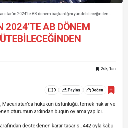
aristan’ın 2024’te AB dönem başkanlığını yürütebileceğinden
N 2024’TE AB DÖNEM
RÜTEBILECEĞINDEN
2dk, 1sn
0
Paylaş
Beğen
 Macaristan’da hukukun üstünlüğü, temek haklar ve
nen oturumun ardından bugün oylama yapıldı.
arafından desteklenen karar tasarısı, 442 oyla kabul