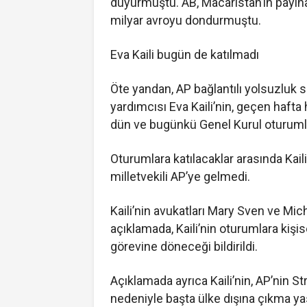
duyurmuştu. AB, Macaristan’ın payına
milyar avroyu dondurmuştu.
Eva Kaili bugün de katılmadı
Öte yandan, AP bağlantılı yolsuzluk 
yardımcısı Eva Kaili’nin, geçen hafta
dün ve bugünkü Genel Kurul oturumla
Oturumlara katılacaklar arasında Kai
milletvekili AP’ye gelmedi.
Kaili’nin avukatları Mary Sven ve Mic
açıklamada, Kaili’nin oturumlara kişi
görevine döneceği bildirildi.
Açıklamada ayrıca Kaili’nin, AP’nin S
nedeniyle başta ülke dışına çıkma yas