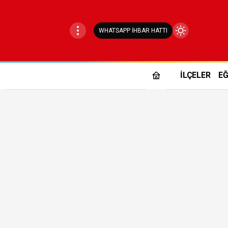
WHATSAPP İHBAR HATTI
Mod
değiştir
İLÇELER
EĞ
Gündüz Modu
Gündüz modunu seçin.
Gece Modu
Gece modunu seçin.
Sistem Modu
Sistem modunu seçin.