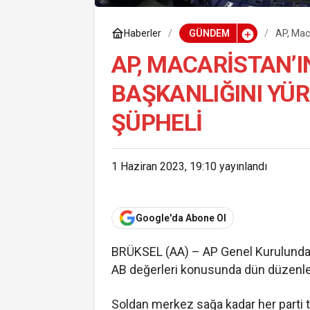
Haberler
GÜNDEM
AP, Mac
şüpheli
AP, MACARISTAN’I
BAŞKANLIĞINI YÜ
ŞÜPHELI
1 Haziran 2023, 19:10
yayınlandı
Google'da Abone Ol
BRÜKSEL (AA) – AP Genel Kurulunda,
AB değerleri konusunda dün düzenle
Soldan merkez sağa kadar her parti t