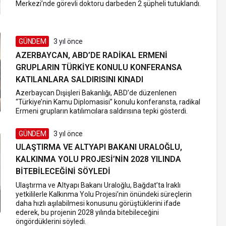
Merkezi’nde görevli doktoru darbeden 2 şüpheli tutuklandı.
GÜNDEM
3 yıl önce
AZERBAYCAN, ABD’DE RADIKAL ERMENI
GRUPLARIN TÜRKIYE KONULU KONFERANSA
KATILANLARA SALDIRISINI KINADI
Azerbaycan Dışişleri Bakanlığı, ABD’de düzenlenen
“Türkiye’nin Kamu Diplomasisi” konulu konferansta, radikal
Ermeni grupların katılımcılara saldırısına tepki gösterdi.
GÜNDEM
3 yıl önce
ULAŞTIRMA VE ALTYAPI BAKANI URALOĞLU,
KALKINMA YOLU PROJESI’NIN 2028 YILINDA
BITEBILECEĞINI SÖYLEDI
Ulaştırma ve Altyapı Bakanı Uraloğlu, Bağdat’ta Iraklı
yetkililerle Kalkınma Yolu Projesi’nin önündeki süreçlerin
daha hızlı aşılabilmesi konusunu görüştüklerini ifade
ederek, bu projenin 2028 yılında bitebileceğini
öngördüklerini söyledi.