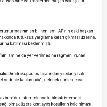
 düşen hibe ve kredilerden oluşan yaklaşık 30
soruşturmasının en bilinen ismi, AP’nin eski başkan
 hakkında tutuksuz yargılama kararı çıkması üzerine,
rına katılması beklenmişti.
li’nin ismine de yer verilmesine rağmen, Yunan
halis Dimitrakopoulos tarafından yapılan yazılı
sel nedenle katılamadığı, gelecek günlerde ise
trazburg’daki oturumlarına katılmak istemesi
ağı olmak üzere kısıtlayıcı koşulların kaldırılması