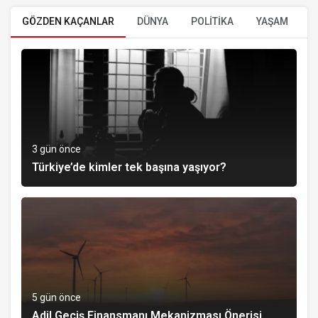
GÖZDEN KAÇANLAR
DÜNYA
POLİTİKA
YAŞAM
E
3 gün önce
Türkiye’de kimler tek başına yaşıyor?
5 gün önce
Adil Geçiş Finansmanı Mekanizması Önerisi