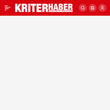
FIRAT KALKANI’NDA 18
0
TERÖRİST DAHA
ÖLDÜRÜLDÜ