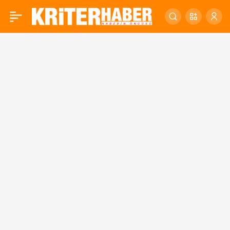
ERDOĞAN BALIKESİR’DE!
0