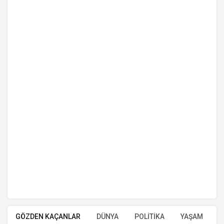
GÖZDEN KAÇANLAR
DÜNYA
POLİTİKA
YAŞAM
E