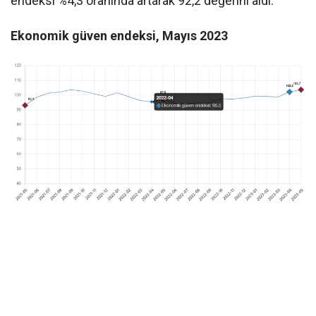
endeksi %4,3 oranında artarak 92,2 değerini aldı.
Ekonomik güven endeksi, Mayıs 2023