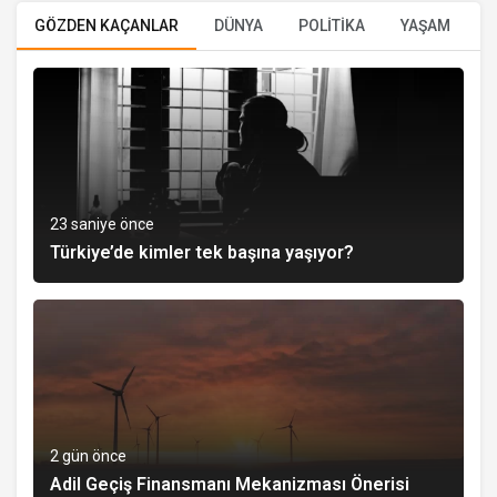
GÖZDEN KAÇANLAR
DÜNYA
POLİTİKA
YAŞAM
E
23 saniye önce
Türkiye’de kimler tek başına yaşıyor?
2 gün önce
Adil Geçiş Finansmanı Mekanizması Önerisi