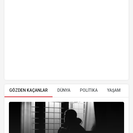
GÖZDEN KAÇANLAR
DÜNYA
POLİTİKA
YAŞAM
E