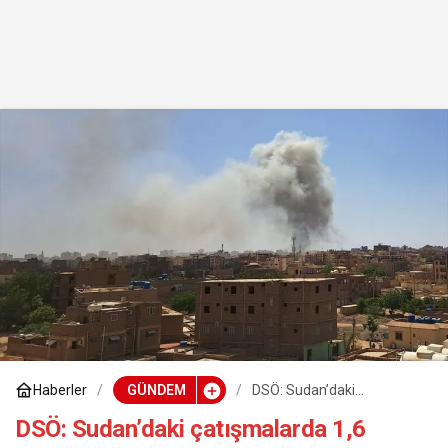
Haberler
GÜNDEM
DSÖ: Sudan’daki
çatışmalarda 1,6
milyondan fazla kişi
DSÖ: Sudan’daki çatışmalarda 1,6
yerinden edildi