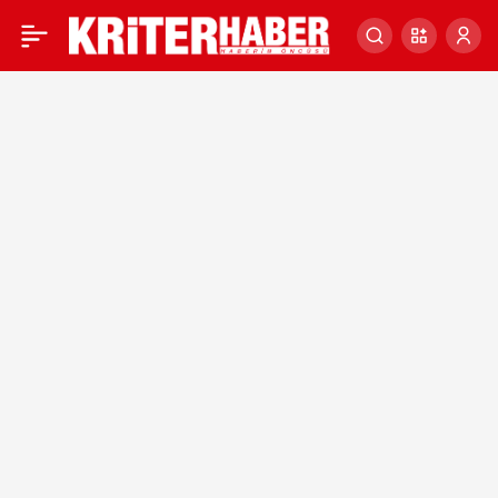
DSÖ: Sudan’daki
0
çatışmalarda 1,6
milyondan fazla kişi
yerinden edildi