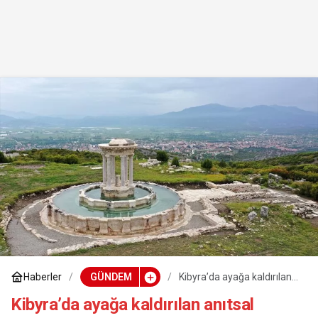
Haberler
GÜNDEM
Kibyra’da ayağa kaldırılan
anıtsal çeşmeden 1300 yıl
sonra su akıyor
Kibyra’da ayağa kaldırılan anıtsal