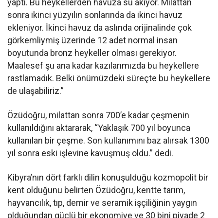
yaptı. Bu heykellerden havuza su akıyor. Milattan
sonra ikinci yüzyılın sonlarında da ikinci havuz
ekleniyor. İkinci havuz da aslında orijinalinde çok
görkemliymiş üzerinde 12 adet normal insan
boyutunda bronz heykeller olması gerekiyor.
Maalesef şu ana kadar kazılarımızda bu heykellere
rastlamadık. Belki önümüzdeki süreçte bu heykellere
de ulaşabiliriz.”
Özüdoğru, milattan sonra 700’e kadar çeşmenin
kullanıldığını aktararak, “Yaklaşık 700 yıl boyunca
kullanılan bir çeşme. Son kullanımını baz alırsak 1300
yıl sonra eski işlevine kavuşmuş oldu.” dedi.
Kibyra’nın dört farklı dilin konuşulduğu kozmopolit bir
kent olduğunu belirten Özüdoğru, kentte tarım,
hayvancılık, tıp, demir ve seramik işçiliğinin yaygın
olduğundan güçlü bir ekonomiye ve 30 bini piyade 2