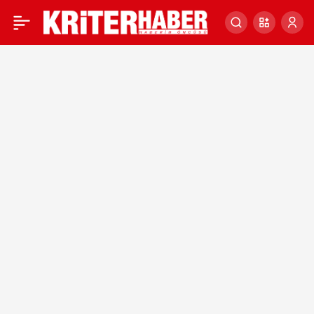
Kibyra’da ayağa kaldırılan
0
anıtsal çeşmeden 1300 yıl
sonra su akıyor