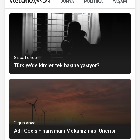
GÖZDEN KAÇANLAR
DÜNYA
POLİTİKA
YAŞAM
E
8 saat önce
Türkiye’de kimler tek başına yaşıyor?
2 gün önce
Adil Geçiş Finansmanı Mekanizması Önerisi