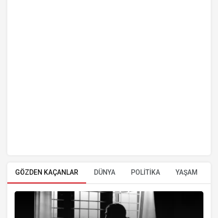
GÖZDEN KAÇANLAR
DÜNYA
POLİTİKA
YAŞAM
E