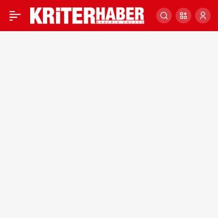
Dışişleri Bakanı
0
Çavuşoğlu, İsveç’e somut
adımlar atma çağrısında
bulundu