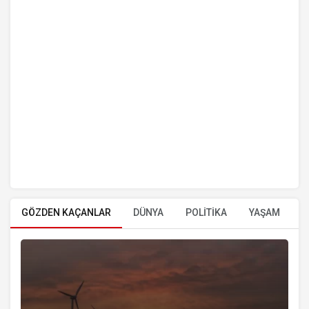
GÖZDEN KAÇANLAR
DÜNYA
POLİTİKA
YAŞAM
E