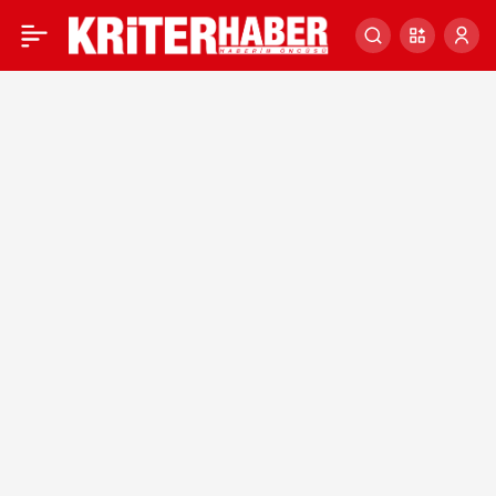
Kosova Cumhurbaşkanı
0
Osmani, Avrupalı
liderlerle ülkedeki son
gelişmeleri görüştü