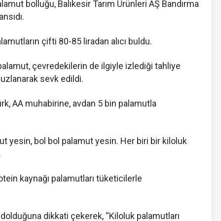
amut bolluğu, Balıkesir Tarım Ürünleri AŞ Bandırma
ansıdı.
lamutların çifti 80-85 liradan alıcı buldu.
alamut, çevredekilerin de ilgiyle izlediği tahliye
buzlanarak sevk edildi.
ürk, AA muhabirine, avdan 5 bin palamutla
yesin, bol bol palamut yesin. Her biri bir kiloluk
.
tein kaynağı palamutları tüketicilerle
a dolduğuna dikkati çekerek, “Kiloluk palamutları