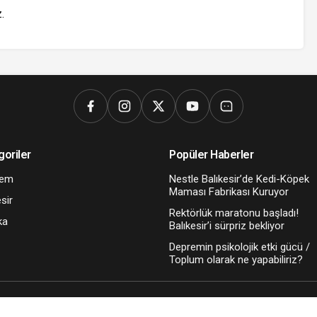
z
.
goriler
Popüler Haberler
dem
Nestle Balıkesir’de Kedi-Köpek
Maması Fabrikası Kuruyor
sir
Rektörlük maratonu başladı!
ka
Balıkesir’i sürpriz bekliyor
Depremin psikolojik etki gücü /
Toplum olarak ne yapabiliriz?
Kriter Haber bir MT DİJİTAL Kuruluşudur