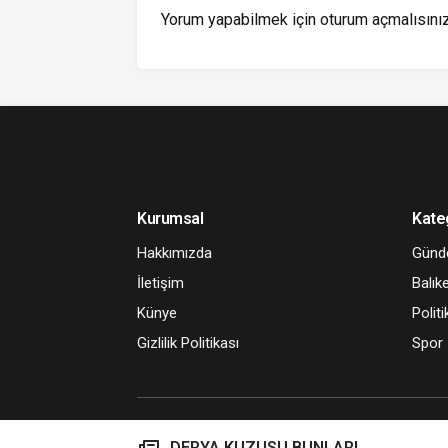
Yorum yapabilmek için
oturum açmalısını
Kurumsal
Kate
Hakkımızda
Gün
İletişim
Balıke
Künye
Politi
Gizlilik Politikası
Spor
DERYA KUZUSU BUNLAR!