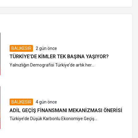
BALIKESİR
2 gün önce
TÜRKIYE’DE KIMLER TEK BAŞINA YAŞIYOR?
Yalnızlığın Demografisi Türkiye’de artık her...
BALIKESİR
4 gün önce
ADIL GEÇIŞ FINANSMANI MEKANIZMASI ÖNERISI
Türkiye’de Düşük Karbonlu Ekonomiye Geçiş...