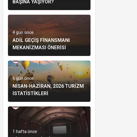
BAŞINA YAŞIYOR?
4 gün önce
ADIL GEÇIŞ FINANSMANI
MEKANIZMASI ÖNERISI
6 gün önce
NISAN-HAZIRAN, 2026 TURIZM
İSTATISTIKLERI
1 hafta önce