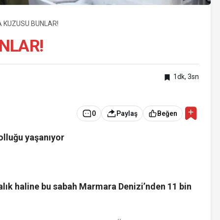
 KUZUSU BUNLAR!
NLAR!
1dk, 3sn
0
Paylaş
Beğen
olluğu yaşanıyor
balık haline bu sabah Marmara Denizi’nden 11 bin