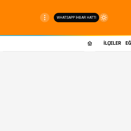
WHATSAPP İHBAR HATTI
Mod
değiştir
İLÇELER
EĞ
Gündüz Modu
Gündüz modunu seçin.
Gece Modu
Gece modunu seçin.
Sistem Modu
Sistem modunu seçin.