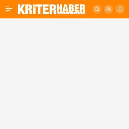
Değirmen Boğazı Işıl Işıl
0
Oluyor