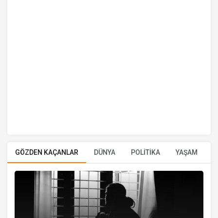
GÖZDEN KAÇANLAR
DÜNYA
POLİTİKA
YAŞAM
E