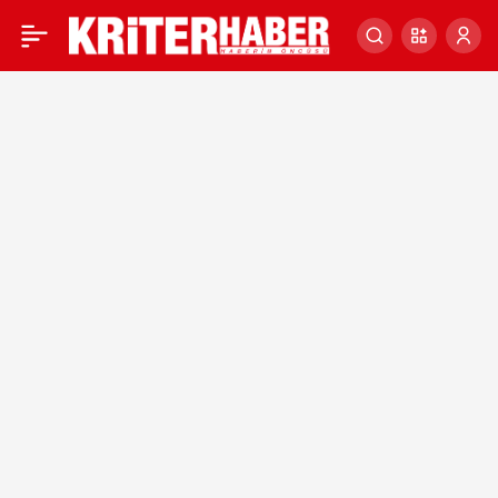
CUMHURBAŞKANI
0
ERDOĞAN “TÜRKİYE
YÜZYILI” VİZYONUNU
AÇIKLADI