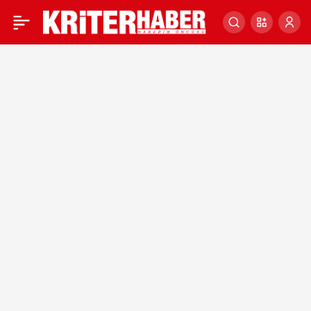
ÇİFTÇİLERE ÖDENECEK
0
TARIMSAL DESTEK
FİYATLARI AÇIKLANDI