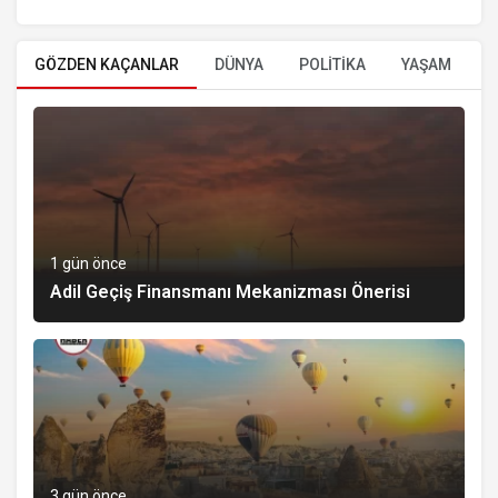
GÖZDEN KAÇANLAR
DÜNYA
POLİTİKA
YAŞAM
E
1 gün önce
Adil Geçiş Finansmanı Mekanizması Önerisi
3 gün önce