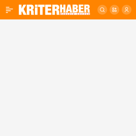
Cam Seyir Terası’na
0
yoğun ilgi