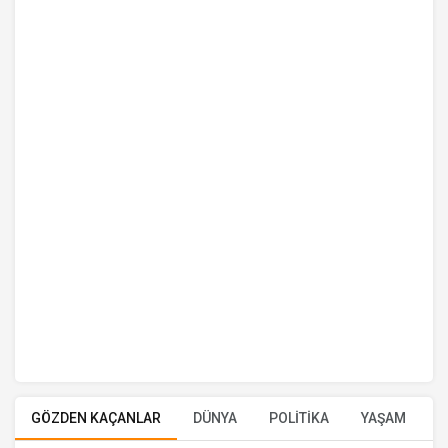
GÖZDEN KAÇANLAR
DÜNYA
POLİTİKA
YAŞAM
E