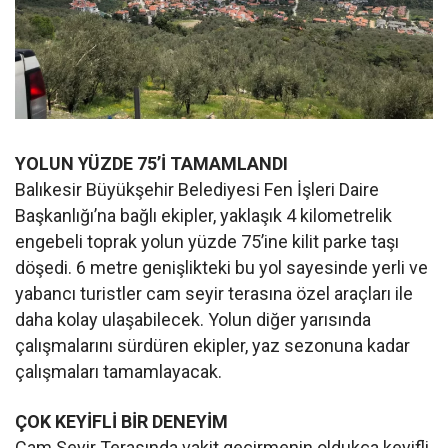
YOLUN YÜZDE 75’İ TAMAMLANDI
Balıkesir Büyükşehir Belediyesi Fen İşleri Daire
Başkanlığı’na bağlı ekipler, yaklaşık 4 kilometrelik
engebeli toprak yolun yüzde 75’ine kilit parke taşı
döşedi. 6 metre genişlikteki bu yol sayesinde yerli ve
yabancı turistler cam seyir terasına özel araçları ile
daha kolay ulaşabilecek. Yolun diğer yarısında
çalışmalarını sürdüren ekipler, yaz sezonuna kadar
çalışmaları tamamlayacak.
ÇOK KEYİFLİ BİR DENEYİM
Cam Seyir Terasında vakit geçirmenin oldukça keyifli