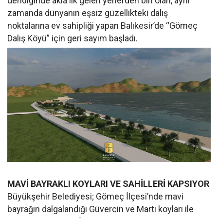
dendiğinde akla ilk gelen yerlerden biri olan, aynı
zamanda dünyanın eşsiz güzellikteki dalış
noktalarına ev sahipliği yapan Balıkesir’de “Gömeç
Dalış Köyü” için geri sayım başladı.
MAVİ BAYRAKLI KOYLARI VE SAHİLLERİ KAPSIYOR
Büyükşehir Belediyesi; Gömeç İlçesi’nde mavi
bayrağın dalgalandığı Güvercin ve Martı koyları ile