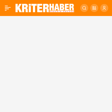
Büyükşehir’den
0
Balıkesir’e Dalış Köyü