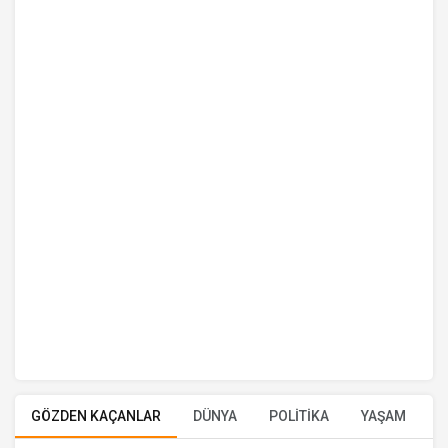
GÖZDEN KAÇANLAR
DÜNYA
POLİTİKA
YAŞAM
E