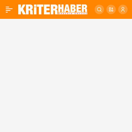
Büyükşehir, Savaştepe’ye
0
Katı Atık Aktarma
İstasyonu kazandırdı