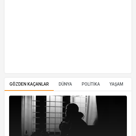
GÖZDEN KAÇANLAR
DÜNYA
POLİTİKA
YAŞAM
E