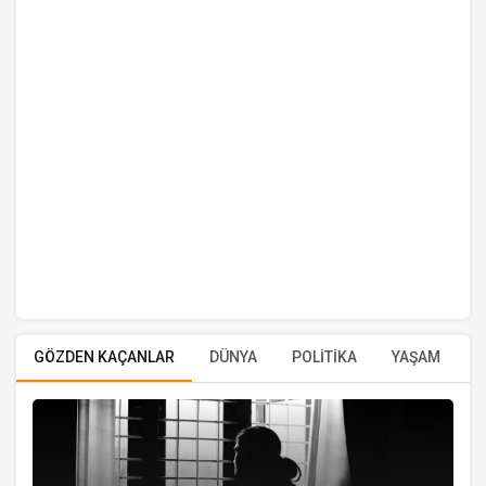
GÖZDEN KAÇANLAR
DÜNYA
POLİTİKA
YAŞAM
E