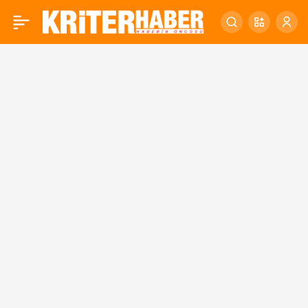
BAÜN YETİŞTİRİYOR!
0