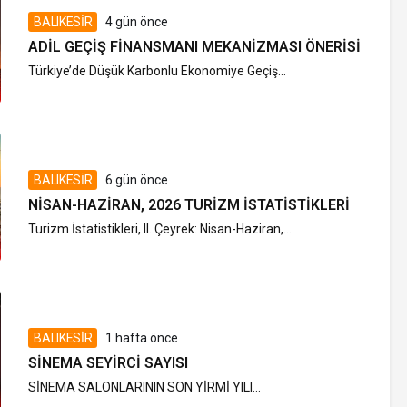
BALIKESİR
4 gün önce
ADIL GEÇIŞ FINANSMANI MEKANIZMASI ÖNERISI
Türkiye’de Düşük Karbonlu Ekonomiye Geçiş...
BALIKESİR
6 gün önce
NISAN-HAZIRAN, 2026 TURIZM İSTATISTIKLERI
Turizm İstatistikleri, II. Çeyrek: Nisan-Haziran,...
BALIKESİR
1 hafta önce
SINEMA SEYIRCI SAYISI
SİNEMA SALONLARININ SON YİRMİ YILI...