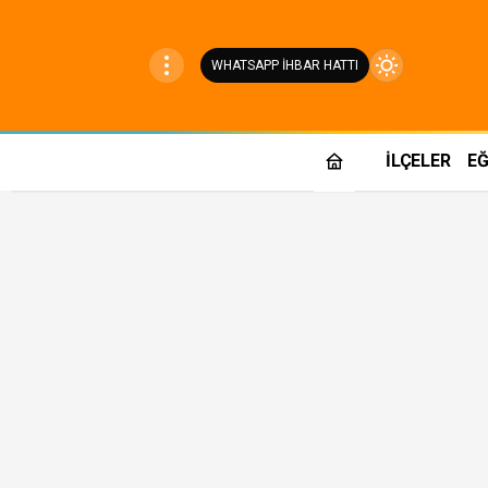
WHATSAPP İHBAR HATTI
Mod
değiştir
İLÇELER
EĞ
Gündüz Modu
Gündüz modunu seçin.
Gece Modu
Gece modunu seçin.
Sistem Modu
Sistem modunu seçin.