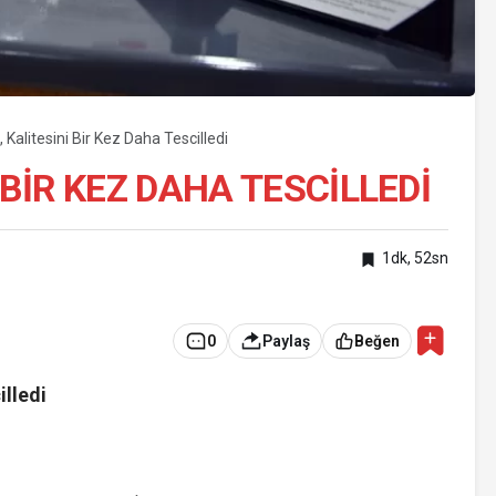
 Kalitesini Bir Kez Daha Tescilledi
 BIR KEZ DAHA TESCILLEDI
1dk, 52sn
0
Paylaş
Beğen
illedi