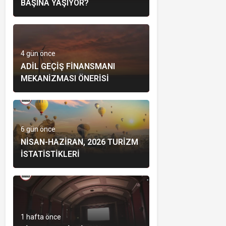
BAŞINA YAŞIYOR?
4 gün önce
ADIL GEÇIŞ FINANSMANI
MEKANIZMASI ÖNERISI
6 gün önce
NISAN-HAZIRAN, 2026 TURIZM
İSTATISTIKLERI
1 hafta önce