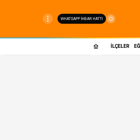
WHATSAPP İHBAR HATTI
Mod
değiştir
İLÇELER
EĞ
Gündüz Modu
Gündüz modunu seçin.
Gece Modu
Gece modunu seçin.
Sistem Modu
Sistem modunu seçin.