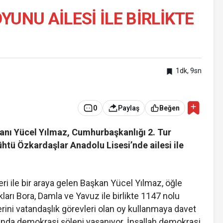
YUNU AILESI ILE BIRLIKTE
1dk, 9sn
0
Paylaş
Beğen
anı Yücel Yılmaz, Cumhurbaşkanlığı 2. Tur
Zühtü Özkardaşlar Anadolu Lisesi’nde ailesi ile
ri ile bir araya gelen Başkan Yücel Yılmaz, öğle
arı Bora, Damla ve Yavuz ile birlikte 1147 nolu
rini vatandaşlık görevleri olan oy kullanmaya davet
anda demokrasi şöleni yaşanıyor. İnşallah demokrasi