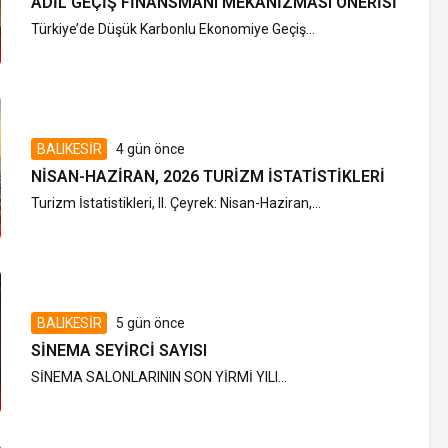
ADIL GEÇIŞ FINANSMANI MEKANIZMASI ÖNERISI
Türkiye’de Düşük Karbonlu Ekonomiye Geçiş...
BALIKESİR
4 gün önce
NISAN-HAZIRAN, 2026 TURIZM İSTATISTIKLERI
Turizm İstatistikleri, II. Çeyrek: Nisan-Haziran,...
BALIKESİR
5 gün önce
SINEMA SEYIRCI SAYISI
SİNEMA SALONLARININ SON YİRMİ YILI...