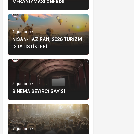
MEKANIZMASI ÖNERISI
4 gün önce
NISAN-HAZIRAN, 2026 TURIZM
İSTATISTIKLERI
5 gün önce
SINEMA SEYIRCI SAYISI
7 gün önce