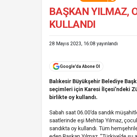
BAŞKAN YILMAZ, O
KULLANDI
28 Mayıs 2023, 16:08
yayınlandı
Google'da Abone Ol
Balıkesir Büyükşehir Belediye Başk
seçimleri için Karesi İlçesi’ndeki 
birlikte oy kullandı.
Sabah saat 06.00’da sandık müşahitle
saatlerinde eşi Mehtap Yılmaz, çocukl
sandıkta oy kullandı. Tüm hemşehrile
eden Başkan Yılmaz, “Türkiye’de şu 