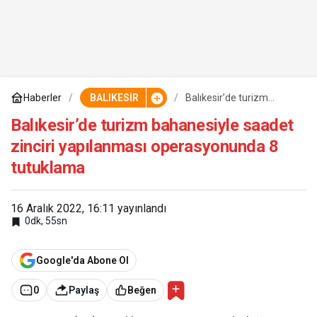
Haberler
BALIKESİR
Balıkesir’de turizm
bahanesiyle saadet
zinciri yapılanması
Balıkesir’de turizm bahanesiyle saadet
operasyonunda 8
zinciri yapılanması operasyonunda 8
tutuklama
tutuklama
16 Aralık 2022, 16:11
yayınlandı
0dk, 55sn
Google'da Abone Ol
0
Paylaş
Beğen