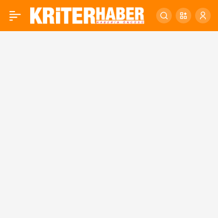
Balıkesir’de turizm
0
bahanesiyle saadet
zinciri yapılanması
operasyonunda 8
tutuklama