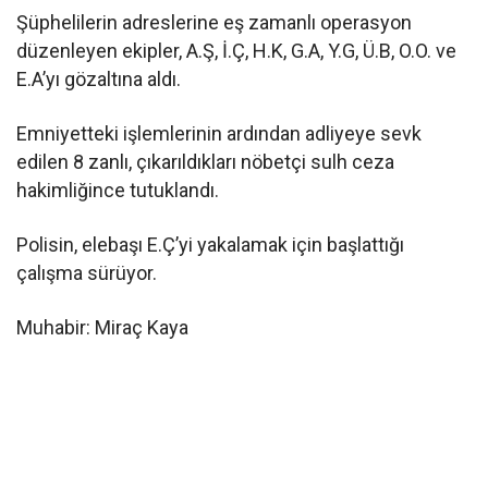
Şüphelilerin adreslerine eş zamanlı operasyon
düzenleyen ekipler, A.Ş, İ.Ç, H.K, G.A, Y.G, Ü.B, O.O. ve
E.A’yı gözaltına aldı.
Emniyetteki işlemlerinin ardından adliyeye sevk
edilen 8 zanlı, çıkarıldıkları nöbetçi sulh ceza
hakimliğince tutuklandı.
Polisin, elebaşı E.Ç’yi yakalamak için başlattığı
çalışma sürüyor.
Muhabir: Miraç Kaya