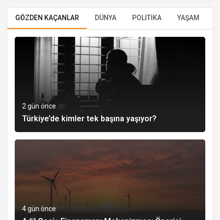
GÖZDEN KAÇANLAR
DÜNYA
POLİTİKA
YAŞAM
E
2 gün önce
Türkiye’de kimler tek başına yaşıyor?
4 gün önce