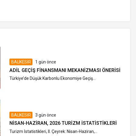
BALIKESİR
1 gün önce
ADIL GEÇIŞ FINANSMANI MEKANIZMASI ÖNERISI
Türkiye’de Düşük Karbonlu Ekonomiye Geçiş...
BALIKESİR
3 gün önce
NISAN-HAZIRAN, 2026 TURIZM İSTATISTIKLERI
Turizm İstatistikleri, II. Çeyrek: Nisan-Haziran,...