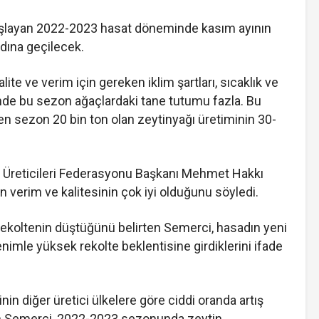
başlayan 2022-2023 hasat döneminde kasım ayının
dına geçilecek.
ite ve verim için gereken iklim şartları, sıcaklık ve
e bu sezon ağaçlardaki tane tutumu fazla. Bu
n sezon 20 bin ton olan zeytinyağı üretiminin 30-
.
ı Üreticileri Federasyonu Başkanı Mehmet Hakkı
 verim ve kalitesinin çok iyi olduğunu söyledi.
rekoltenin düştüğünü belirten Semerci, hasadın yeni
nimle yüksek rekolte beklentisine girdiklerini ifade
nin diğer üretici ülkelere göre ciddi oranda artış
ren Semerci, 2022-2023 sezonunda zeytin