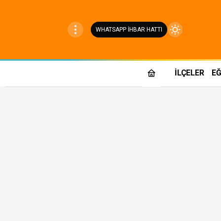
WHATSAPP İHBAR HATTI
Mod
değiştir
İLÇELER
EĞ
Gündüz Modu
Gündüz modunu seçin.
Gece Modu
Gece modunu seçin.
Sistem Modu
Sistem modunu seçin.