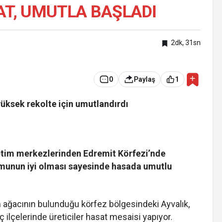
AT, UMUTLA BAŞLADI
2dk, 31sn
0
Paylaş
1
üksek rekolte için umutlandırdı
retim merkezlerinden Edremit Körfezi’nde
rumunun iyi olması sayesinde hasada umutlu
in ağacının bulunduğu körfez bölgesindeki Ayvalık,
ilçelerinde üreticiler hasat mesaisi yapıyor.