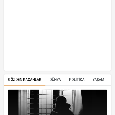
GÖZDEN KAÇANLAR
DÜNYA
POLİTİKA
YAŞAM
E