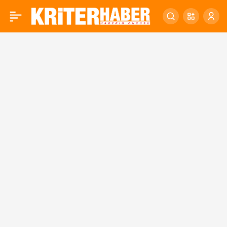
BALIKESİR’DE
0
CUMHURİYET COŞKUSU